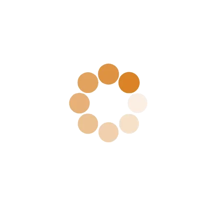
 Design – naše originalno rješen
vođenih parametrima u CATIA V5
,
Parametric design
,
Parametric Intelligent Design
30. ožujka 202
jenom metodoloških parametara CATIA V5 programa doveo je do 
 tržištu programerskih usluga, koji smo nazvali Parametric Intell
rama, kao okosnicu dizajniranja stabilnih parametrima vođenih kost
asnovanog na datotekama, su: ugrađeni sustav za jedinstveno imeno
nu os i pogonski parametar koji definira projekt, razrađeni meha
preman” za kostur, što znači da se crtaju nacrti samo jednom, a pot
os pomiče i/ili rotira (čime se promiče i/ili rotira nacrt dijela/proizv
, upravljanje ažuriranjima/promjenama unutar manipulacije nacrtom